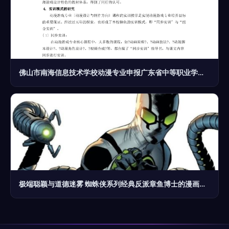
佛山市南海信息技术学校动漫专业申报广东省中等职业学校重点建设 动漫开发方向
极端聪颖与道德迷雾 蜘蛛侠系列经典反派章鱼博士的漫画演变史