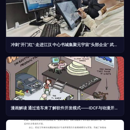
冲刺“开门红”·走进江汉 中心书城集聚元宇宙“头部企业” 武汉江汉首个文化产业“亿元楼”破壳
漫画解读 通过造车来了解软件开发模式——IDCF与动漫开发的奇妙联动