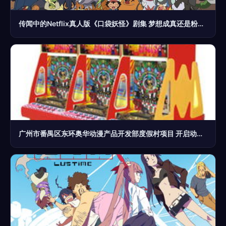
传闻中的Netflix真人版《口袋妖怪》剧集 梦想成真还是粉丝的幻影？
广州市番禺区东环奥华动漫产品开发部度假村项目 开启动漫主题加盟新纪元