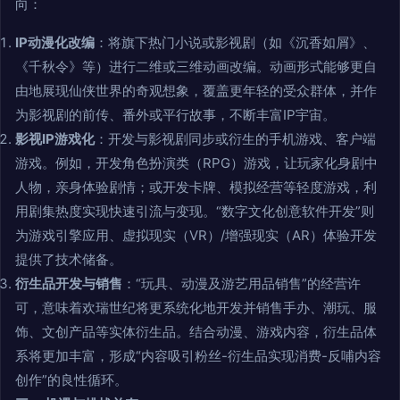
向：
IP动漫化改编
：将旗下热门小说或影视剧（如《沉香如屑》、
《千秋令》等）进行二维或三维动画改编。动画形式能够更自
由地展现仙侠世界的奇观想象，覆盖更年轻的受众群体，并作
为影视剧的前传、番外或平行故事，不断丰富IP宇宙。
影视IP游戏化
：开发与影视剧同步或衍生的手机游戏、客户端
游戏。例如，开发角色扮演类（RPG）游戏，让玩家化身剧中
人物，亲身体验剧情；或开发卡牌、模拟经营等轻度游戏，利
用剧集热度实现快速引流与变现。“数字文化创意软件开发”则
为游戏引擎应用、虚拟现实（VR）/增强现实（AR）体验开发
提供了技术储备。
衍生品开发与销售
：“玩具、动漫及游艺用品销售”的经营许
可，意味着欢瑞世纪将更系统化地开发并销售手办、潮玩、服
饰、文创产品等实体衍生品。结合动漫、游戏内容，衍生品体
系将更加丰富，形成“内容吸引粉丝-衍生品实现消费-反哺内容
创作”的良性循环。