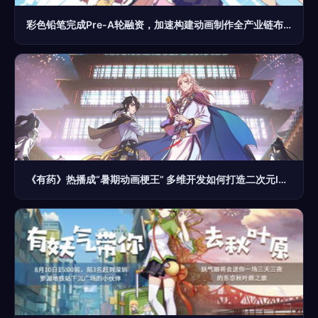
彩色铅笔完成Pre-A轮融资，加速构建动画制作全产业链布局
《有药》热播成“暑期动画梗王” 多维开发如何打造二次元IP出圈新思路