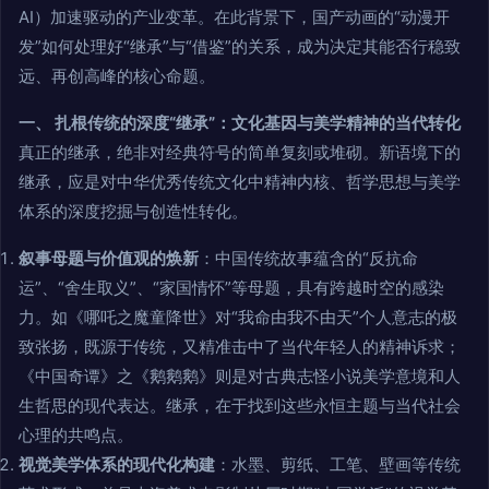
AI）加速驱动的产业变革。在此背景下，国产动画的“动漫开
发”如何处理好“继承”与“借鉴”的关系，成为决定其能否行稳致
远、再创高峰的核心命题。
一、 扎根传统的深度“继承”：文化基因与美学精神的当代转化
真正的继承，绝非对经典符号的简单复刻或堆砌。新语境下的
继承，应是对中华优秀传统文化中精神内核、哲学思想与美学
体系的深度挖掘与创造性转化。
叙事母题与价值观的焕新
：中国传统故事蕴含的“反抗命
运”、“舍生取义”、“家国情怀”等母题，具有跨越时空的感染
力。如《哪吒之魔童降世》对“我命由我不由天”个人意志的极
致张扬，既源于传统，又精准击中了当代年轻人的精神诉求；
《中国奇谭》之《鹅鹅鹅》则是对古典志怪小说美学意境和人
生哲思的现代表达。继承，在于找到这些永恒主题与当代社会
心理的共鸣点。
视觉美学体系的现代化构建
：水墨、剪纸、工笔、壁画等传统