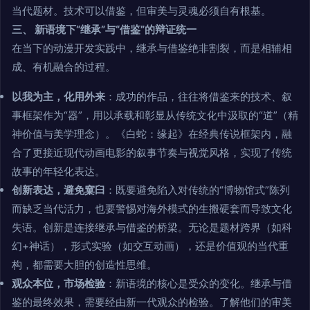
当代题材。技术可以借鉴，但审美与灵魂必须自有根基。
三、 新语境下“继承”与“借鉴”的辩证统一
在当下的动漫开发实践中，继承与借鉴绝非割裂，而是相辅相
成、有机融合的过程。
以我为主，化用外来
：成功的作品，往往将借鉴来的技术、叙
事框架作为“器”，用以承载和彰显从传统文化中汲取的“道”（精
神价值与美学理念）。《白蛇：缘起》在经典传说框架内，融
合了更接近现代动画电影的叙事节奏与视觉风格，实现了传统
故事的年轻化表达。
创新表达，避免窠臼
：既要避免陷入对传统的“博物馆式”陈列
而缺乏当代活力，也要警惕对海外模式的生搬硬套而导致文化
失语。创新是连接继承与借鉴的桥梁。无论是题材跨界（如科
幻+神话），形式实验（如交互动画），还是价值观的当代重
构，都需要大胆的创造性思维。
观众本位，市场检验
：新语境的核心是受众的变化。继承与借
鉴的最终效果，需要经由新一代观众的检验。了解他们的审美