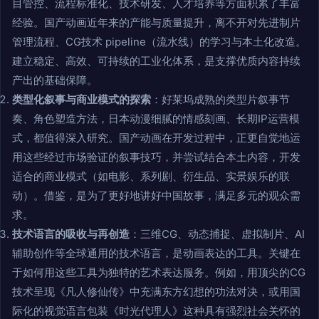
目管控、流程标准化、技术研发、人才培养等方面积累了丰富
经验。国产动画近年来的产能与质量提升，离不开对先进制片
管理流程、CG技术 pipeline（流水线）的学习与本土化改造。
建立稳定、高效、可持续的工业化体系，是支撑优质内容持续
产出的基础保障。
类型化叙事与商业模式的探索
：好莱坞成熟的类型片叙事节
奏、角色塑造方法，日本动漫细腻的情感刻画、长期IP运营模
式，都值得深入研究。国产动画在开发过程中，正更自觉地运
用这些经过市场验证的叙事技巧，并尝试结合本土内容，开发
适合的商业模式（如电影、系列剧、衍生品、实景娱乐的联
动）。借鉴，是为了更好地讲好中国故事，满足多元的观众需
求。
技术语言的吸收与再创造
：三维CG、动态捕捉、虚拟制片、AI
辅助创作等全球通用的技术语言，是动画表达的工具。关键在
于如何用这些工具为独特的艺术表达服务。例如，用顶尖的CG
技术呈现《凡人修仙传》中充满东方幻想的功法对决，或用国
际化的视觉语言包装《时光代理人》这种具有强烈社会关怀的